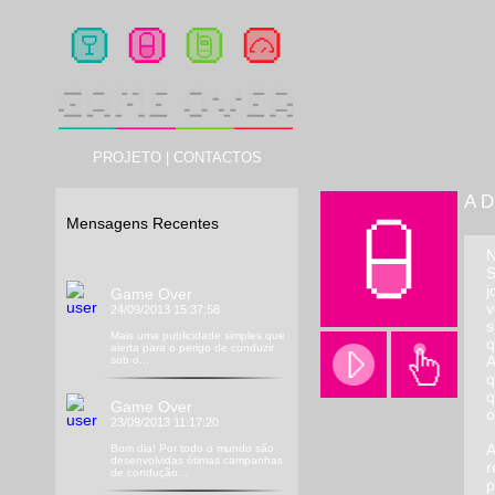
PROJETO
|
CONTACTOS
A 
Mensagens Recentes
N
S
j
Game Over
v
24/09/2013 15:37:58
s
Mais uma publicidade simples que
q
alerta para o perigo de conduzir
A
sob o...
q
q
Game Over
o
23/09/2013 11:17:20
A
Bom dia! Por todo o mundo são
desenvolvidas ótimas campanhas
r
de condução...
p