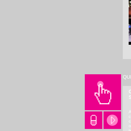
QU
O
A
c
c
o
t