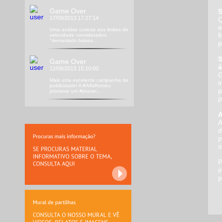
Game Over
S
17/09/2013 17:27:14
Q
e
Uma análise curiosa aos limites de
f
velocidade considerados
"demasiado baixos...
p
S
Game Over
á
12/09/2013 15:10:00
G
Mais uma excelente campanha de
i
publicidade! A #AlfaRomeu
p
promove um #prazer...
p
A
A
d
p
s
P
i
p